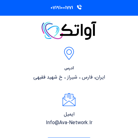
07191001771
آدرس
ایران، فارس ، شیراز ، خ شهید فقیهی
ایمیل
Info@ava-Network.ir