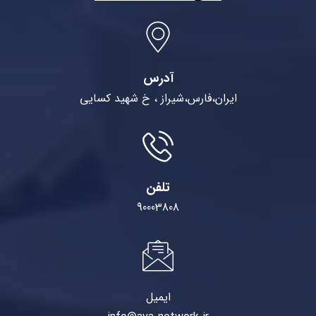
آدرس
ایران،فارس،شیراز ، خ شهید کسایی
تلفن
90003808
ایمیل