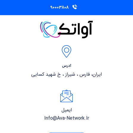
90003808
آدرس
ایران، فارس ، شیراز ، خ شهید کسایی
ایمیل
Info@ava-Network.ir